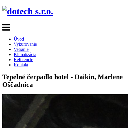
Úvod
Vykurovanie
Vetranie
Klimatizácia
Referencie
Kontakt
Tepelné čerpadlo hotel - Daikin, Marlene
Oščadnica