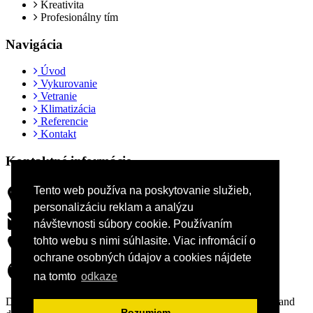
Kreativita
Profesionálny tím
Navigácia
Úvod
Vykurovanie
Vetranie
Klimatizácia
Referencie
Kontakt
Kontaktné informácie
Tento web používa na poskytovanie služieb,
Predmestská 90, 010 01 Žilina
personalizáciu reklam a analýzu
info@dotech.sk
návštevnosti súbory cookie. Používaním
tohto webu s nimi súhlasite. Viac infromácií o
+421 907 102 884
ochrane osobných údajov a cookies nájdete
dotech.sk
na tomto
odkaze
Dotech s.r.o. © 2026. Všetky práva vyhradené. Development and
Rozumiem